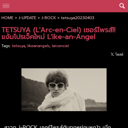
HOME
>
J-UPDATE
>
J-ROCK
>
tetsuya20230403
TETSUYA (L'Arc-en-Ciel) เซอร์ไพรส์!!
แง้มโปรเจ็คใหม่ L'ike-an-Angel
Tags:
tetsuya
,
likeanangels
,
larcenciel
สาวก J-ROCK เซอร์ไพรส์กันทุกหย่อมหญ้า เมื่อ