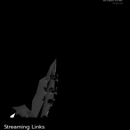
Streaming Links