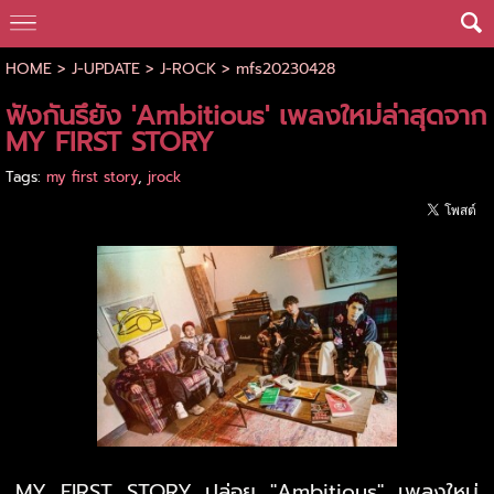
HOME
>
J-UPDATE
>
J-ROCK
>
mfs20230428
ฟังกันรึยัง 'Ambitious' เพลงใหม่ล่าสุดจาก
MY FIRST STORY
Tags:
my first story
,
jrock
MY FIRST STORY ปล่อย "Ambitious" เพลงใหม่