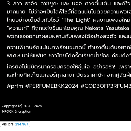
3 สาว อาจัง คาชิยูกะ และ นจจิ ต่างตื่นเต้น และดี
มากมาย ไม่ว่าจะเป็นไลฟ์โชว์ที่อัดแน่นไปด้วยความฟ
ไทยอย่างเต็มอิ่มกับโชว์ ‘The Light’ ผลงานเพลงใหม
“ความเท่” ที่ถูกแต่งขึ้นมาโดยคุณ Nakata Yasutaka
พวกเธอออกมาผสมผสานกับเพลงได้อย่างลงตัว และแน่นอน
ความพิเศษอัดแน่นมาพร้อมขนาดนี้ ทำเอาตื่นเต้นอยากให้
พิเศษ มาให้แฟนๆ ชาวไทยได้กรี๊ดเรียกน้ำย่อย ก่อนถึ
ใครยังไม่มีบัตรมาครอบครองให้อุ่นใจ อย่ารอช้า! เพราะ
และไทยทิคเก็ตเมเจอร์ทุกสาขา บัตรราคาดีๆ จากผู้จัดฝ
#prfm #PERFUMEBKK2024 #COD3OFP3RFUM
Copyrignt (c) 2014 - 2026
J-ROCK Encryption
Visitors:
194,967