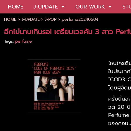
HOME
J-UPDATE
OUR WORK
ST
HOME
>
J-UPDATE
>
J-POP
>
perfume20240604
อีกไม่นานเกินรอ! เตรียมเวลคัม 3 สาว Pe
Tags:
perfume
ไหนใครตื
ในประเทศ
"COD3 OF
โดยผู้จั
ครั้งนี้
วต์ 20 ป
Perfume 
ของคอนเสิ