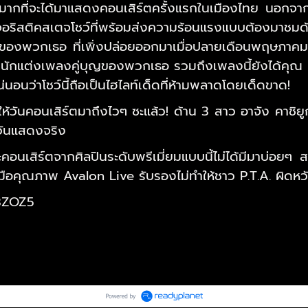
ใจมากที่จะได้มาแสดงคอนเสิร์ตครั้งแรกในเมืองไทย นอก
ิวเจอริสติคสเตจโชว์ที่พร้อมส่งความร้อนแรงแบบต้องมาช
่ของพวกเธอ ที่เพิ่งปล่อยออกมาเมื่อปลายเดือนพฤษภาคม 
 นักแต่งเพลงคู่บุญของพวกเธอ รวมถึงเพลงนี้ยังได้คุณ 
ว่าโชว์นี้ถือเป็นไฮไลท์เด็ดที่ห้ามพลาดโดยเด็ดขาด!
วันคอนเสิร์ตมาถึงไวๆ ซะแล้ว! ด้าน 3 สาว อาจัง คาชิยูก
งวันแสดงจริง
คอนเสิร์ตจากศิลปินระดับพรีเมี่ยมแบบนี้ไม่ได้มีมาบ่อยๆ
ีมือคุณภาพ Avalon Live รับรองไม่ทำให้ชาว P.T.A. ผิดหว
3ZOZ5