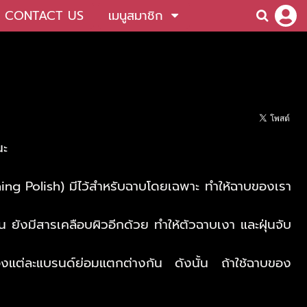
CONTACT US
เมนูสมาชิก
นะ
aning Polish) มีไว้สำหรับฉาบโดยเฉพาะ ทำให้ฉาบของเรา
น ยังมีสารเคลือบผิวอีกด้วย ทำให้ตัวฉาบเงา และฝุ่นจับ
องแต่ละแบรนด์ย่อมแตกต่างกัน ดังนั้น ถ้าใช้ฉาบของ