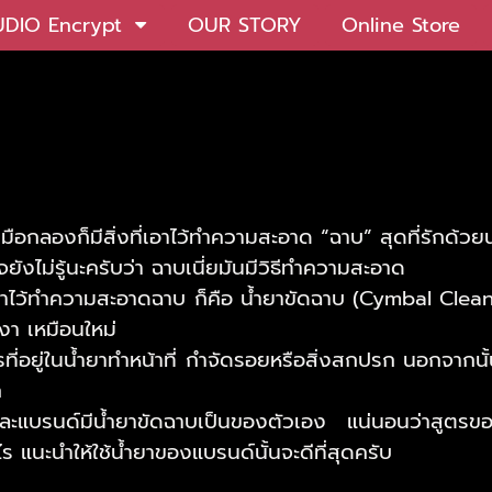
UDIO Encrypt
OUR STORY
Online Store
่ว่ามือกลองก็มีสิ่งที่เอาไว้ทำความสะอาด “ฉาบ” สุดที่รักด้วย
ังไม่รู้นะครับว่า ฉาบเนี่ยมันมีวิธีทำความสะอาด
ี่เอาไว้ทำความสะอาดฉาบ ก็คือ น้ำยาขัดฉาบ (Cymbal Cle
งา เหมือนใหม่
ที่อยู่ในน้ำยาทำหน้าที่ กำจัดรอยหรือสิ่งสกปรก นอกจากนั้
ก
ต่ละแบรนด์มีน้ำยาขัดฉาบเป็นของตัวเอง แน่นอนว่าสูตรข
ร แนะนำให้ใช้น้ำยาของแบรนด์นั้นจะดีที่สุดครับ