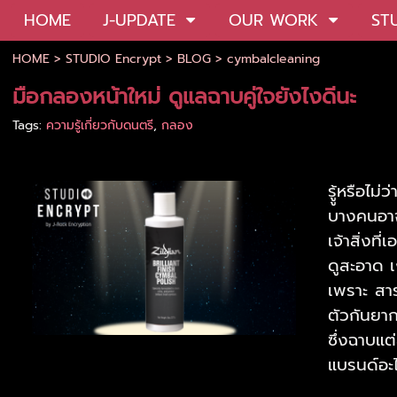
HOME
J-UPDATE
OUR WORK
ST
HOME
>
STUDIO Encrypt
>
BLOG
>
cymbalcleaning
มือกลองหน้าใหม่ ดูแลฉาบคู่ใจยังไงดีนะ
Tags:
ความรู้เกี่ยวกับดนตรี
,
กลอง
รูู้หรือไม
บางคนอาจย
เจ้าสิ่งท
ดูสะอาด เ
เพราะ สาร
ตัวกันยา
ซึ่งฉาบแ
แบรนด์อะไ