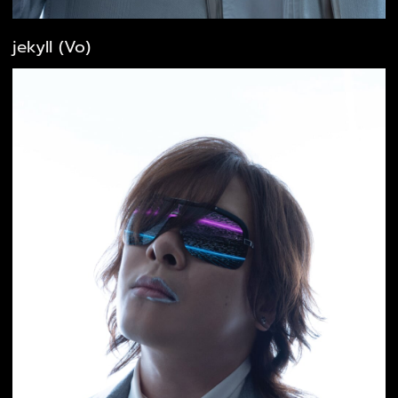
jekyll (Vo)