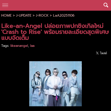
HOME
>
J-UPDATE
>
J-ROCK
>
LaA20251106
Like-an-Angel ปล่อยภาพปกซิงเกิลใหม่
'Crash to Rise' พร้อมรายละเอียดสุดพิเศษ
แบบจัดเต็ม
Tags:
likeanangel
,
laa