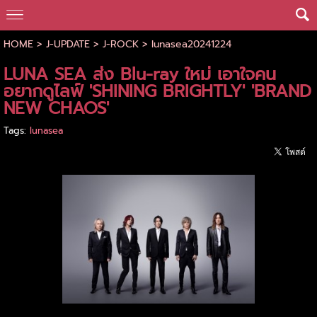
HOME
>
J-UPDATE
>
J-ROCK
>
lunasea20241224
LUNA SEA ส่ง Blu-ray ใหม่ เอาใจคน
อยากดูไลฟ์ 'SHINING BRIGHTLY' 'BRAND
NEW CHAOS'
Tags:
lunasea