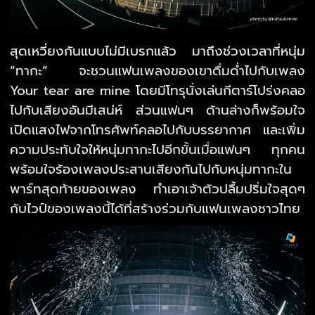
สุดเหวี่ยงกันแบบไม่มีเบรกแล้ว มาถึงช่วงเวลาที่หนุ่ม
“ทากะ” จะชวนแฟนเพลงของเขาดื่มด่ำไปกับเพลง
Your tear are mine โดยมีโทรุนั่งเล่นกีตาร์โปร่งคลอ
ไปกับเสียงอันมีเสน่ห์ ส่วนแฟนๆ ด้านล่างก็พร้อมใจ
เปิดแสงไฟจากโทรศัพท์คลอไปกับบรรยากาศ และเพิ่ม
ความประทับใจให้หนุ่มทากะไปอีกขั้นเมื่อแฟนๆ ทุกคน
พร้อมใจร้องเพลงประสานเสียงกันไปกับหนุ่มทากะใน
พาร์ทสุดท้ายของเพลง ทำเอาเจ้าตัวปลื้มปริ่มใจสุดๆ
กับไวป์ของเพลงนี้ได้ที่สร้างร่วมกับแฟนเพลงชาวไทย