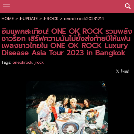
HOME
>
J-UPDATE
>
J-ROCK
>
oneokrock20231214
อิมแพคสะเทือน! ONE OK ROCK รวมพลัง
ชาวร็อก เสิร์ฟความมันไม่ยั้งส่งท้ายปีให้แฟน
เพลงชาวไทยใน ONE OK ROCK Luxury
Disease Asia Tour 2023 in Bangkok
Tags:
oneokrock
,
jrock