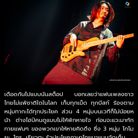
เดือดกันไปแบบนันสต็อป บอกเลยว่าแฟนเพลงชาว
ไทยไม่แพ้ชาติใดในโลก เก็บทุกเม็ด ทุกบีสท์ ร้องตาม
หนุ่มทากะได้ทุกประโยค ส่วน 4 หนุ่มบนเวทีก็ไม่น้อยห
น้า ต่างไฮป์คนดูแบบไม่ให้พักหายใจ ก่อนจะแวะมาทัก
ทายแฟนๆ ของพวกเขาให้หายคิดถึง ซึ่ง 3 หนุ่ม โทโม
ยะ, โทรุ, เรียวตะ รัวประโยคภาษาไทยมาแบบจัดเต็ม