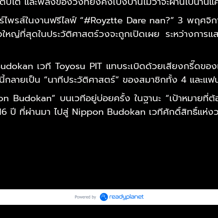
เติบโต และพลังของวงที่ยังคงเบ่งบานไม่ว่าจะผ่านไปนานแค
อร์ไพรส์ในงานฟรีไลฟ์ “#Royztte Dare nan?” 3 พฤศจิ
าข่าวใหญ่ที่สุดในประวัติศาสตร์วงจะถูกเปิดเผย ระหว่าง
 Budokan เวที Toyosu PIT แทบระเบิดด้วยเสียงกรี๊ดของ
นี้กลายเป็น “นาทีประวัติศาสตร์” ของสมาชิกทั้ง 4 และแฟน
n Budokan” บนเวทีอยู่บ่อยครั้ง ในฐานะ “เป้าหมายที่ต้อง
6 ปี ที่ผ่านมา ไปสู่ Nippon Budokan เวทีศักดิ์สิทธิ์แห่