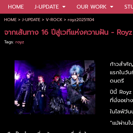
HOME
J-UPDATE
OUR WORK
ST
HOME
>
J-UPDATE
>
V-ROCK
>
royz20251104
จากเส้นทาง 16 ปีสู่เวทีแห่งความฝัน - Ro
Tags:
royz
ก้าวสำคัญ
แรกในวัน
ดนตรี
ปีนี้ Ro
ที่นั่งอย่
ในไลฟ์วั
“แม้ผ่านไ