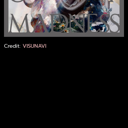
Credit:
VISUNAVI