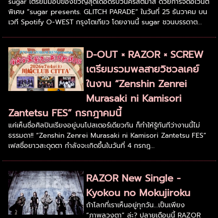
sugar เตรียมมอบของขวัญสุดเดือดรับวันคริสต์มาส ด้วยการจัดอีเวนต์
พิเศษ “sugar presents. GLITCH PARADE” ในวันที่ 25 ธันวาคม บน
เวที Spotify O-WEST กรุงโตเกียว โดยงานนี้ sugar ชวนบรรดาต...
D-OUT × RAZOR × SCREW
เตรียมรวมพลสายวิชวลเคย์
ในงาน “Zenshin Zenrei
Murasaki ni Kamisori
Zantetsu FES” กรกฎาคมนี้
แค่เห็นชื่อศิลปินเรียงอยู่บนโปสเตอร์เดียวกัน ก็ทำให้รู้ทันทีว่างานนี้ไม่
ธรรมดา!! “Zenshin Zenrei Murasaki ni Kamisori Zantetsu FES”
เฟสชื่อยาวสะดุดตา กำลังจะเกิดขึ้นในวันที่ 4 กรกฎ...
RAZOR New Single -
Kyokou no Mokujiroku
ถ้าโลกที่เราเห็นอยู่ทุกวัน...เป็นเพียง
“ภาพลวงตา” ล่ะ? ปลายเดือนนี้ RAZOR