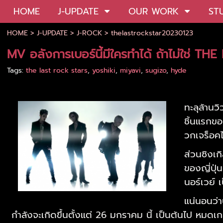
HOME
J-UPDATE
OUR WORK
ST
HOME
>
J-UPDATE
>
J-ROCK
>
thelastrockstar20230123
MV อลังการเบอร์นี้มีใครทำได้ ถ้าไม่ใช่ 
Tags:
the last rock stars
,
yoshiki
,
miyavi
,
sugizo
,
hyde
ทะลุล้านว
ชิ้นแรก
วกเจร็อคไม
ส่วนซิงเก
ของญี่ปุ
นอร์เวย์ เ
แน่นอนว่
กำลังจะเกิดขึ้นตั้งแต่ 26 มกราคม นี้ เป็นต้นไป หมดเก