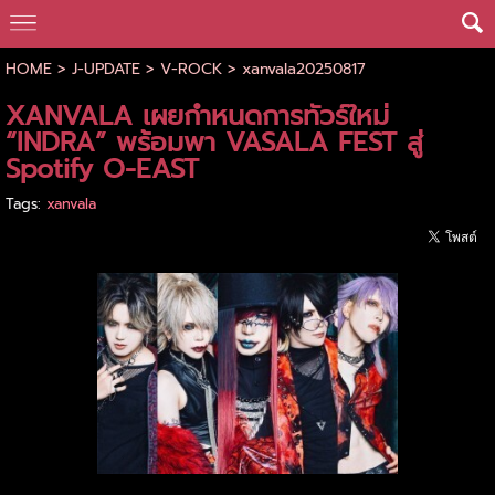
HOME
>
J-UPDATE
>
V-ROCK
>
xanvala20250817
XANVALA เผยกำหนดการทัวร์ใหม่
“INDRA” พร้อมพา VASALA FEST สู่
Spotify O-EAST
Tags:
xanvala