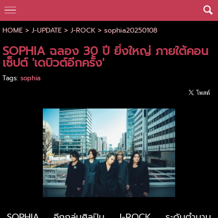
HOME
>
J-UPDATE
>
J-ROCK
>
sophia20250108
SOPHIA ฉลอง 30 ปี ยิ่งใหญ่ ภายใต้คอน
เซ็ปต์ 'เดบิวต์อีกครั้ง'
Tags:
sophia
SOPHIA อีกกลุ่มศิลปิน J-ROCK ระดับตำนาน