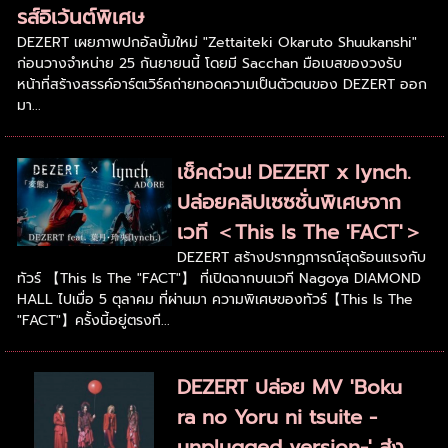
รส์อิเว้นต์พิเศษ
DEZERT เผยภาพปกอัลบั้มใหม่ "Zettaiteki Okaruto Shuukanshi"
ก่อนวางจำหน่าย 25 กันยายนนี้ โดยมี Sacchan มือเบสของวงรับ
หน้าที่สร้างสรรค์อาร์ตเวิร์คถ่ายทอดความเป็นตัวตนของ DEZERT ออก
มา...
เช็คด่วน! DEZERT x lynch.
ปล่อยคลิปเซซชั่นพิเศษจาก
เวที ＜This Is The 'FACT'＞
DEZERT สร้างปรากฏการณ์สุดร้อนแรงกับ
ทัวร์ 【This Is The "FACT"】 ที่เปิดฉากบนเวที Nagoya DIAMOND
HALL ไปเมื่อ 5 ตุลาคม ที่ผ่านมา ความพิเศษของทัวร์【This Is The
"FACT"】ครั้งนี้อยู่ตรงที...
DEZERT ปล่อย MV 'Boku
ra no Yoru ni tsuite -
unplugged version-' ส่ง