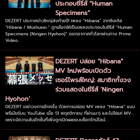
ประกอบซีรีส์ “Human
Specimens”
DEZERT ประกาศข่าวใหญ่ส่งท้ายปี! เพลง “Hibana” จากซิงเกิล
“Hibana / Mushusei.” ถูกเลือกให้เป็นเพลงประกอบในซีรีส์ “Human
Specimens (Ningen Hyohon)” ออกอากาศทั่วโลกผ่านทาง Prime
Video...
DEZERT ปล่อย “Hibana”
MV ใหม่พร้อมเปิดตัว
เซอร์ไพรส์ใหญ่: สมาชิกทั้งวง
ร่วมแสดงในซีรีส์ ‘Ningen
Hyohon’
DEZERT เขย่าวงการอีกครั้ง ด้วยการปล่อย MV เพลง “Hibana” แบบ
พรีเมียร์บน YouTube เมื่อ 13 พฤศจิกายน ที่ผ่านมา) และไม่ใช่แค่ MV…
เพราะมีความลับอีกชั้นที่เพิ่งถูกเปิดเผยแบบช็อกไทม์ไลน์...